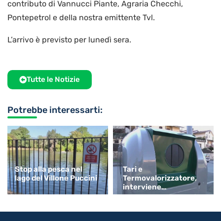
contributo di Vannucci Piante, Agraria Checchi,
Pontepetrol e della nostra emittente Tvl.
L’arrivo è previsto per lunedì sera.
Tutte le Notizie
Potrebbe interessarti:
Stop alla pesca nel
Tari e
lago del Villone Puccini
Termovalorizzatore,
interviene
Confartigianato