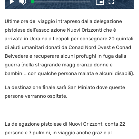
il
Caricato
:
Play
Disattiva
Picture-
Schermo
3.19%
l’audio
in-
intero
Picture
Ultime ore del viaggio intrapreso dalla delegazione
video
pistoiese dell’associazione Nuovi Orizzonti che è
arrivata in Ucraina a Leopoli per consegnare 20 quintali
di aiuti umanitari donati da Conad Nord Ovest e Conad
Belvedere e recuperare alcuni profughi in fuga dalla
guerra (nella stragrande maggioranza donne e
bambini… con qualche persona malata e alcuni disabili).
La destinazione finale sarà San Miniato dove queste
persone verranno ospitate.
La delegazione pistoiese di Nuovi Orizzonti conta 22
persone e 7 pulmini, in viaggio anche grazie al