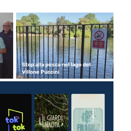
Stop alla pesca nel lago del
Ta
Villone Puccini
in