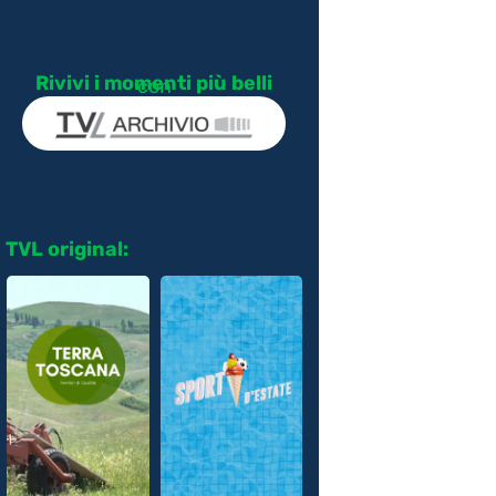
Rivivi i momenti più belli
con
TVL original: