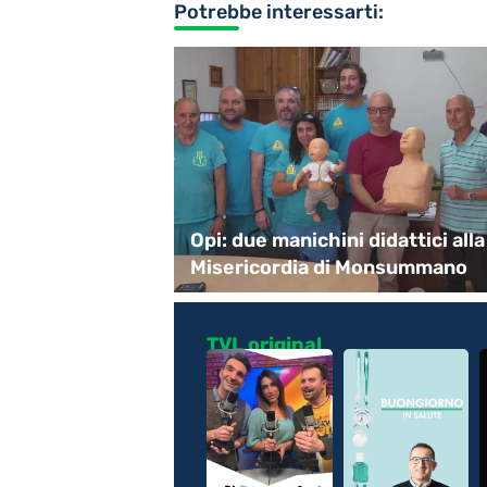
Potrebbe interessarti:
lidarietà
Opi: due manichini didattici alla
o albanese
Misericordia di Monsummano
TVL original