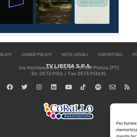
OLICY
COOKIE POLICY
NOTE LEGALI
CONTATTACI
P
TV LIBERA S.P.A.
Via Monteleonese 95/21 – 51100 Pistoia (PT)
Tel. 0573.9136 / Fax 0573.913615
Per fornire
memorizzar
queste tec