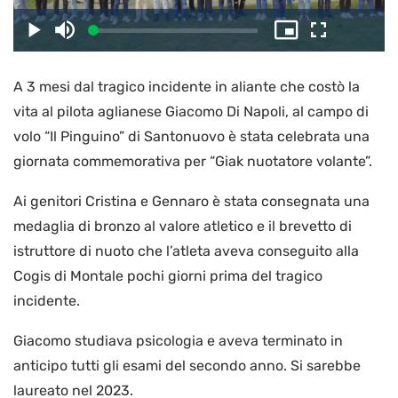
il
Caricato
:
Play
Disattiva
Picture-
Schermo
3.50%
l’audio
in-
intero
Picture
A 3 mesi dal tragico incidente in aliante che costò la
video
vita al pilota aglianese Giacomo Di Napoli, al campo di
volo “Il Pinguino” di Santonuovo è stata celebrata una
giornata commemorativa per “Giak nuotatore volante”.
Ai genitori Cristina e Gennaro è stata consegnata una
medaglia di bronzo al valore atletico e il brevetto di
istruttore di nuoto che l’atleta aveva conseguito alla
Cogis di Montale pochi giorni prima del tragico
incidente.
Giacomo studiava psicologia e aveva terminato in
anticipo tutti gli esami del secondo anno. Si sarebbe
laureato nel 2023.