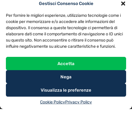
Gestisci Consenso Cookie
PRIVACY POLICY
COOKIE POLICY
Per fornire le migliori esperienze, utilizziamo tecnologie come i
NOTE LEGALI
CONTATTACI
PREFERENZE
cookie per memorizzare e/o accedere alle informazioni del
dispositivo. Il consenso a queste tecnologie ci permetterà di
elaborare dati come il comportamento di navigazione o ID unici
TV LIBERA S.P.A.
Via Monteleonese 95/21 – 51100 Pistoia (PT)
su questo sito. Non acconsentire o ritirare il consenso può
Tel. 0573.9136 / Fax 0573.913615
influire negativamente su alcune caratteristiche e funzioni.
Accetta
Nega
Visualizza le preferenze
Cookie Policy
Privacy Policy
@2025
TV LIBERA S.P.A.
– Tutti i diritti riservati. Powered by