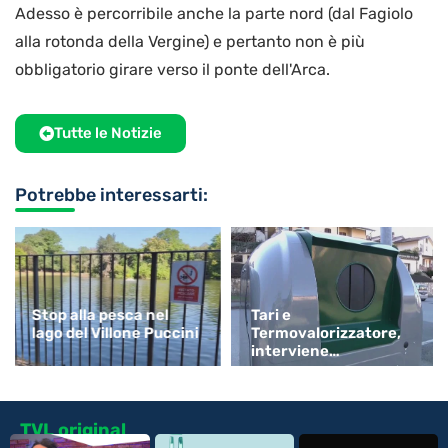
Adesso è percorribile anche la parte nord (dal Fagiolo
alla rotonda della Vergine) e pertanto non è più
obbligatorio girare verso il ponte dell'Arca.
Tutte le Notizie
Potrebbe interessarti:
Stop alla pesca nel
Tari e
lago del Villone Puccini
Termovalorizzatore,
interviene
Confartigianato
TVL original