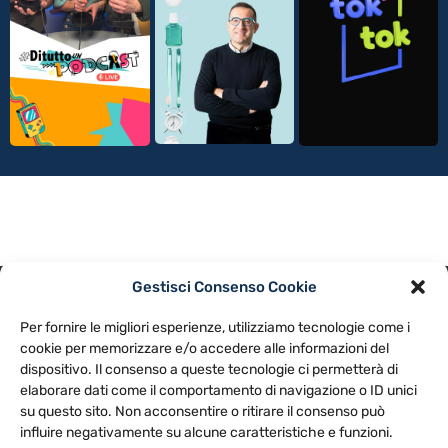
Gestisci Consenso Cookie
PRIVACY POLICY
COOKIE POLICY
Per fornire le migliori esperienze, utilizziamo tecnologie come i
NOTE LEGALI
CONTATTACI
PREFERENZE
cookie per memorizzare e/o accedere alle informazioni del
dispositivo. Il consenso a queste tecnologie ci permetterà di
elaborare dati come il comportamento di navigazione o ID unici
TV LIBERA S.P.A.
Via Monteleonese 95/21 – 51100 Pistoia (PT)
su questo sito. Non acconsentire o ritirare il consenso può
Tel. 0573.9136 / Fax 0573.913615
influire negativamente su alcune caratteristiche e funzioni.