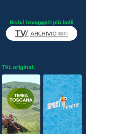
Rivivi i momenti più belli
con
TVL original: