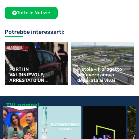
Tutte le Notizie
Potrebbe interessarti:
FURTI IN
Pistoia – Il progetto
VALDINIEVOLE,
per avere acqua
ARRESTATO UN
depurata ai vivai
32ENNE NIGERIANO
TVL original