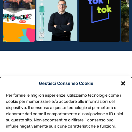
Gestisci Consenso Cookie
PRIVACY POLICY
COOKIE POLICY
Per fornire le migliori esperienze, utilizziamo tecnologie come i
NOTE LEGALI
CONTATTACI
PREFERENZE
cookie per memorizzare e/o accedere alle informazioni del
dispositivo. Il consenso a queste tecnologie ci permetterà di
elaborare dati come il comportamento di navigazione o ID unici
TV LIBERA S.P.A.
Via Monteleonese 95/21 – 51100 Pistoia (PT)
su questo sito. Non acconsentire o ritirare il consenso può
Tel. 0573.9136 / Fax 0573.913615
influire negativamente su alcune caratteristiche e funzioni.