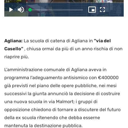
il
Caricato
:
Play
Disattiva
Picture-
Schermo
3.28%
l’audio
in-
intero
Picture
video
Agliana:
La scuola di catena di Agliana in
"via del
Casello"
, chiusa ormai da più di un anno rischia di non
riaprire più.
L'amministrazione comunale di Agliana aveva in
programma l'adeguamento antisismico con €400000
già previsti nel piano delle opere pubbliche, nei mesi
successivi la giunta annunciò la decisione di costruire
una nuova scuola in via Malmort; i gruppi di
opposizione chiedono di tornare a discutere del futuro
della ex scuola ritenendo che debba esserne
mantenuta la destinazione pubblica.