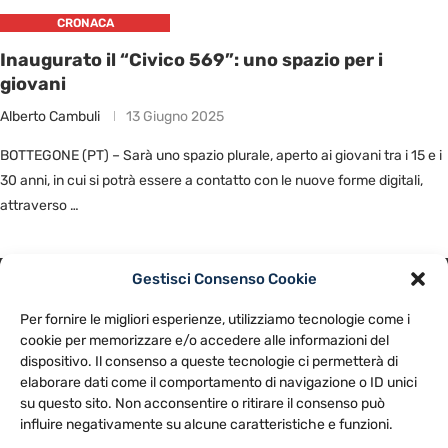
CRONACA
Inaugurato il “Civico 569”: uno spazio per i
giovani
Alberto Cambuli
13 Giugno 2025
BOTTEGONE (PT) – Sarà uno spazio plurale, aperto ai giovani tra i 15 e i
30 anni, in cui si potrà essere a contatto con le nuove forme digitali,
attraverso …
Gestisci Consenso Cookie
PRIVACY POLICY
COOKIE POLICY
Per fornire le migliori esperienze, utilizziamo tecnologie come i
NOTE LEGALI
CONTATTACI
PREFERENZE
cookie per memorizzare e/o accedere alle informazioni del
dispositivo. Il consenso a queste tecnologie ci permetterà di
elaborare dati come il comportamento di navigazione o ID unici
TV LIBERA S.P.A.
Via Monteleonese 95/21 – 51100 Pistoia (PT)
su questo sito. Non acconsentire o ritirare il consenso può
Tel. 0573.9136 / Fax 0573.913615
influire negativamente su alcune caratteristiche e funzioni.