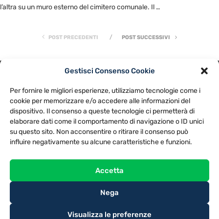
l’altra su un muro esterno del cimitero comunale. Il …
POST PRECEDENTI
POST SUCCESSIVI
Gestisci Consenso Cookie
PRIVACY POLICY
COOKIE POLICY
Per fornire le migliori esperienze, utilizziamo tecnologie come i
NOTE LEGALI
CONTATTACI
PREFERENZE
cookie per memorizzare e/o accedere alle informazioni del
dispositivo. Il consenso a queste tecnologie ci permetterà di
elaborare dati come il comportamento di navigazione o ID unici
TV LIBERA S.P.A.
Via Monteleonese 95/21 – 51100 Pistoia (PT)
su questo sito. Non acconsentire o ritirare il consenso può
Tel. 0573.9136 / Fax 0573.913615
influire negativamente su alcune caratteristiche e funzioni.
Accetta
Nega
Visualizza le preferenze