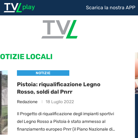
Scarica la nostra APP
OTIZIE LOCALI
NOTIZIE
Pistoia: riqualificazione Legno
Rosso, soldi dal Pnrr
Redazione
18 Luglio 2022
Il Progetto di riqualificazione degli impianti sportivi
del Legno Rosso a Pistoia è stato ammesso al
finanziamento europeo Pnrr (il Piano Nazionale di
Ripresa e Resilienza). "Raggiunto questo obiettivo –