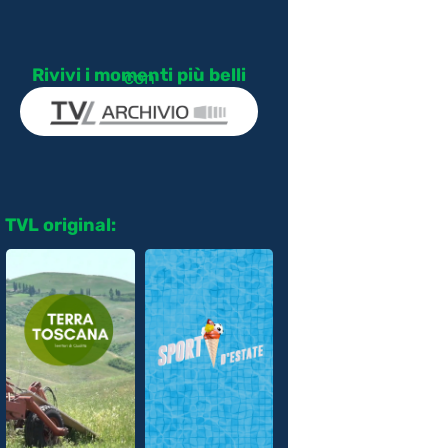
Rivivi i momenti più belli
con
TVL original: