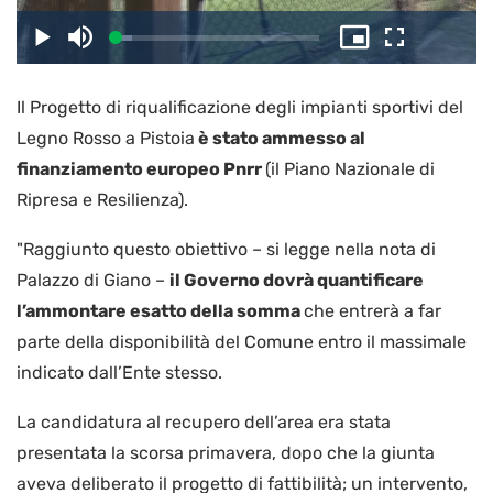
il
Caricato
:
Play
Disattiva
Picture-
Schermo
8.05%
l’audio
in-
intero
Picture
Il Progetto di riqualificazione degli impianti sportivi del
video
Legno Rosso a Pistoia
è stato ammesso al
finanziamento europeo Pnrr
(il Piano Nazionale di
Ripresa e Resilienza).
"Raggiunto questo obiettivo – si legge nella nota di
Palazzo di Giano –
il Governo dovrà quantificare
l’ammontare esatto della somma
che entrerà a far
parte della disponibilità del Comune entro il massimale
indicato dall’Ente stesso.
La candidatura al recupero dell’area era stata
presentata la scorsa primavera, dopo che la giunta
aveva deliberato il progetto di fattibilità; un intervento,