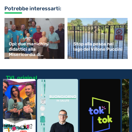
Potrebbe interessarti:
Opi: due manichini
Stop alla pesca nel
didattici alla
lago del Villone Puccini
Misericordia di
Monsummano
TVL original