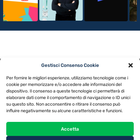
Gestisci Consenso Cookie
PRIVACY POLICY
COOKIE POLICY
Per fornire le migliori esperienze, utilizziamo tecnologie come i
NOTE LEGALI
CONTATTACI
PREFERENZE
cookie per memorizzare e/o accedere alle informazioni del
dispositivo. Il consenso a queste tecnologie ci permetterà di
elaborare dati come il comportamento di navigazione o ID unici
TV LIBERA S.P.A.
Via Monteleonese 95/21 – 51100 Pistoia (PT)
su questo sito. Non acconsentire o ritirare il consenso può
Tel. 0573.9136 / Fax 0573.913615
influire negativamente su alcune caratteristiche e funzioni.
Accetta