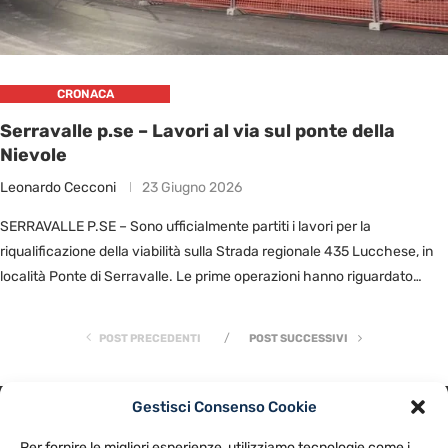
CRONACA
Serravalle p.se – Lavori al via sul ponte della
Nievole
Leonardo Cecconi
23 Giugno 2026
SERRAVALLE P.SE – Sono ufficialmente partiti i lavori per la
riqualificazione della viabilità sulla Strada regionale 435 Lucchese, in
località Ponte di Serravalle. Le prime operazioni hanno riguardato
l’abbattimento di …
POST PRECEDENTI
POST SUCCESSIVI
Gestisci Consenso Cookie
PRIVACY POLICY
COOKIE POLICY
Per fornire le migliori esperienze, utilizziamo tecnologie come i