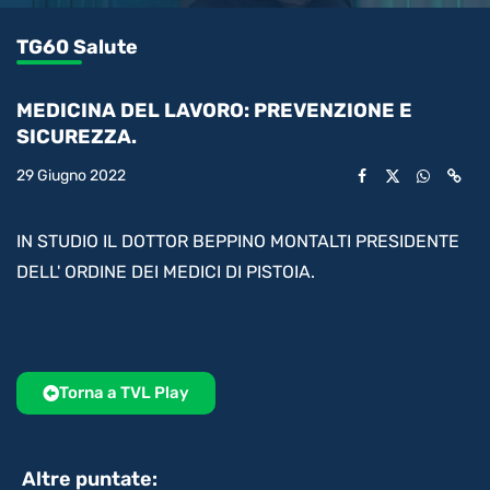
0.42%
l’audio
in-
int
Picture
rimanente
TG60 Salute
video
MEDICINA DEL LAVORO: PREVENZIONE E
SICUREZZA.
29 Giugno 2022
IN STUDIO IL DOTTOR BEPPINO MONTALTI PRESIDENTE
DELL' ORDINE DEI MEDICI DI PISTOIA.
Torna a TVL Play
Altre puntate: