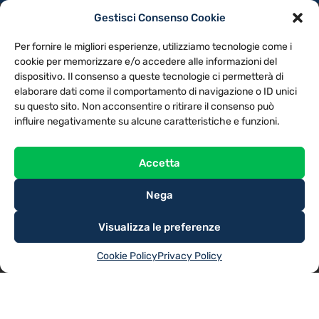
Gestisci Consenso Cookie
PRIVACY POLICY
COOKIE POLICY
Per fornire le migliori esperienze, utilizziamo tecnologie come i
NOTE LEGALI
CONTATTACI
PREFERENZE
cookie per memorizzare e/o accedere alle informazioni del
dispositivo. Il consenso a queste tecnologie ci permetterà di
elaborare dati come il comportamento di navigazione o ID unici
TV LIBERA S.P.A.
Via Monteleonese 95/21 – 51100 Pistoia (PT)
su questo sito. Non acconsentire o ritirare il consenso può
Tel. 0573.9136 / Fax 0573.913615
influire negativamente su alcune caratteristiche e funzioni.
Accetta
Nega
Visualizza le preferenze
Cookie Policy
Privacy Policy