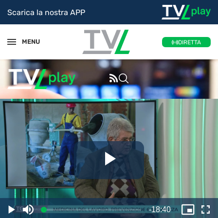
Scarica la nostra APP
MENU
DIRETTA
Riproduc
il
Tempo
-
18:40
Caricato
:
Play
Disattiva
Picture
Sc