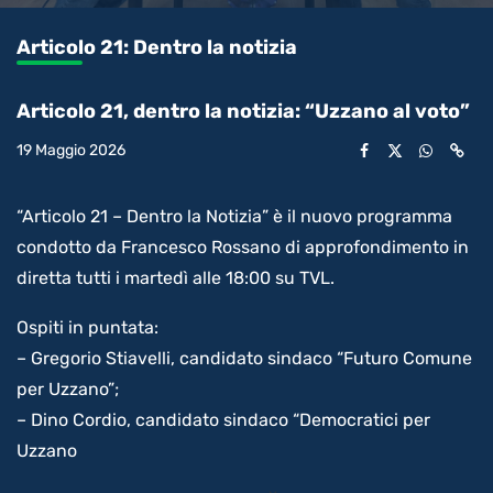
0.13%
l’audio
in-
int
Picture
rimanente
Articolo 21: Dentro la notizia
video
Articolo 21, dentro la notizia: “Uzzano al voto”
19 Maggio 2026
“Articolo 21 – Dentro la Notizia” è il nuovo programma
condotto da Francesco Rossano di approfondimento in
diretta tutti i martedì alle 18:00 su TVL.
Ospiti in puntata:
– Gregorio Stiavelli, candidato sindaco “Futuro Comune
per Uzzano”;
– Dino Cordio, candidato sindaco “Democratici per
Uzzano