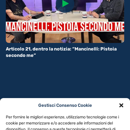
Articolo 21, dentro la notizia: “Mancinelli: Pistoia
secondo me”
Gestisci Consenso Cookie
PRIVACY POLICY
COOKIE POLICY
Per fornire le migliori esperienze, utilizziamo tecnologie come i
NOTE LEGALI
CONTATTACI
PREFERENZE
cookie per memorizzare e/o accedere alle informazioni del
dispositivo. Il consenso a queste tecnologie ci permetterà di