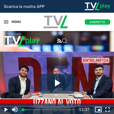
Scarica la nostra APP
MENU
DIRETTA
Riproduc
il
Tempo
-
51:37
Caricato
:
Play
Disattiva
Picture
Sc