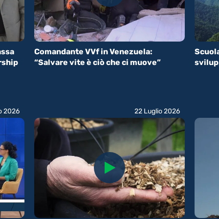
assa
Comandante VVf in Venezuela:
Scuola
rship
“Salvare vite è ciò che ci muove”
svilu
io 2026
22 Luglio 2026