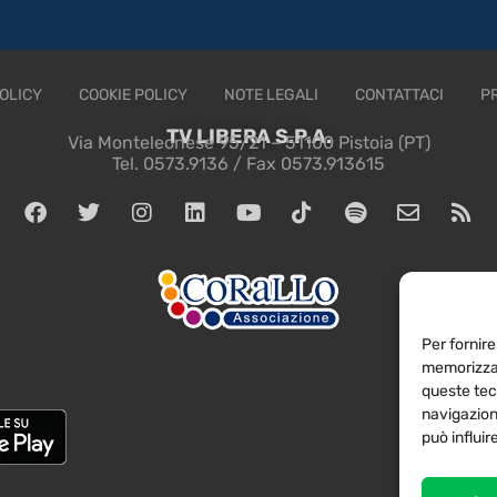
OLICY
COOKIE POLICY
NOTE LEGALI
CONTATTACI
P
TV LIBERA S.P.A.
Via Monteleonese 95/21 – 51100 Pistoia (PT)
Tel. 0573.9136 / Fax 0573.913615
Per fornire
memorizzar
queste tec
navigazione
può influi