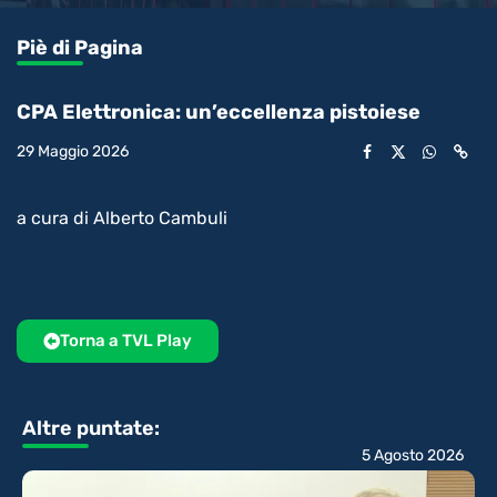
0.99%
l’audio
in-
int
Picture
rimanente
Piè di Pagina
video
CPA Elettronica: un’eccellenza pistoiese
29 Maggio 2026
a cura di Alberto Cambuli
Torna a TVL Play
Altre puntate:
5 Agosto 2026