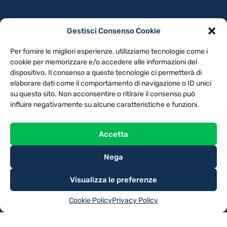
Gestisci Consenso Cookie
PRIVACY POLICY
COOKIE POLICY
Per fornire le migliori esperienze, utilizziamo tecnologie come i
NOTE LEGALI
CONTATTACI
PREFERENZE
cookie per memorizzare e/o accedere alle informazioni del
dispositivo. Il consenso a queste tecnologie ci permetterà di
elaborare dati come il comportamento di navigazione o ID unici
TV LIBERA S.P.A.
Via Monteleonese 95/21 – 51100 Pistoia (PT)
su questo sito. Non acconsentire o ritirare il consenso può
Tel. 0573.9136 / Fax 0573.913615
influire negativamente su alcune caratteristiche e funzioni.
Accetta
Nega
Visualizza le preferenze
Cookie Policy
Privacy Policy