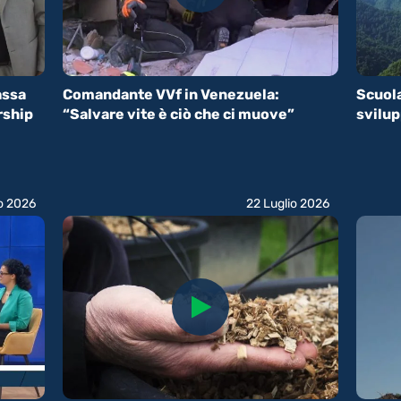
assa
Comandante VVf in Venezuela:
Scuola
rship
“Salvare vite è ciò che ci muove”
svilu
io 2026
22 Luglio 2026