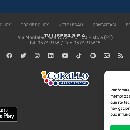
OLICY
COOKIE POLICY
NOTE LEGALI
CONTATTACI
P
TV LIBERA S.P.A.
Via Monteleonese 95/21 – 51100 Pistoia (PT)
Tel. 0573.9136 / Fax 0573.913615
Per fornire
memorizzar
queste tec
navigazione
può influi