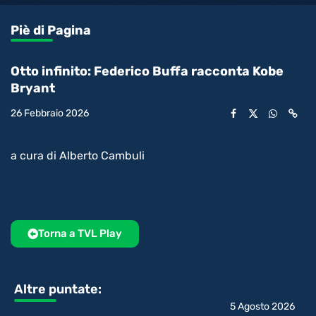
0.47%
l’audio
in-
int
Picture
rimanente
Piè di Pagina
video
Otto infinito: Federico Buffa racconta Kobe
Bryant
26 Febbraio 2026
a cura di Alberto Cambuli
Torna a TVL Play
Altre puntate:
5 Agosto 2026