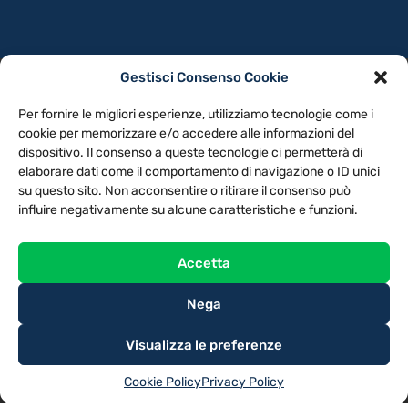
Gestisci Consenso Cookie
PRIVACY POLICY
COOKIE POLICY
Per fornire le migliori esperienze, utilizziamo tecnologie come i
NOTE LEGALI
CONTATTACI
PREFERENZE
cookie per memorizzare e/o accedere alle informazioni del
dispositivo. Il consenso a queste tecnologie ci permetterà di
elaborare dati come il comportamento di navigazione o ID unici
TV LIBERA S.P.A.
Via Monteleonese 95/21 – 51100 Pistoia (PT)
su questo sito. Non acconsentire o ritirare il consenso può
Tel. 0573.9136 / Fax 0573.913615
influire negativamente su alcune caratteristiche e funzioni.
Accetta
Nega
Visualizza le preferenze
Cookie Policy
Privacy Policy