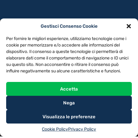
Gestisci Consenso Cookie
PRIVACY POLICY
COOKIE POLICY
Per fornire le migliori esperienze, utilizziamo tecnologie come i
NOTE LEGALI
CONTATTACI
PREFERENZE
cookie per memorizzare e/o accedere alle informazioni del
dispositivo. Il consenso a queste tecnologie ci permetterà di
elaborare dati come il comportamento di navigazione o ID unici
TV LIBERA S.P.A.
Via Monteleonese 95/21 – 51100 Pistoia (PT)
su questo sito. Non acconsentire o ritirare il consenso può
Tel. 0573.9136 / Fax 0573.913615
influire negativamente su alcune caratteristiche e funzioni.
Accetta
Nega
Visualizza le preferenze
Cookie Policy
Privacy Policy