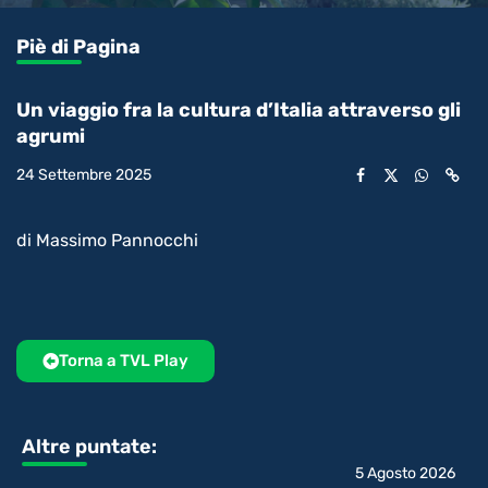
0.67%
l’audio
in-
int
Picture
rimanente
Piè di Pagina
video
Un viaggio fra la cultura d’Italia attraverso gli
agrumi
24 Settembre 2025
di Massimo Pannocchi
Torna a TVL Play
Altre puntate:
5 Agosto 2026