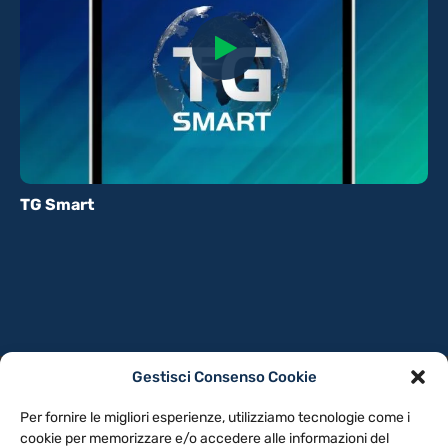
TG Smart
Gestisci Consenso Cookie
PRIVACY POLICY
COOKIE POLICY
Per fornire le migliori esperienze, utilizziamo tecnologie come i
NOTE LEGALI
CONTATTACI
PREFERENZE
cookie per memorizzare e/o accedere alle informazioni del