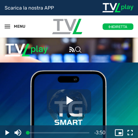
Scarica la nostra APP
MENU
DIRETTA
Riproduc
il
Tempo
-
3:50
Caricato
:
Play
Disattiva
Picture
Sc