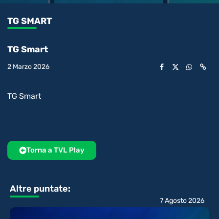
1.70%
l’audio
in-
int
Picture
rimanente
TG SMART
video
TG Smart
2 Marzo 2026
TG Smart
Torna a TVL Play
Altre puntate:
7 Agosto 2026