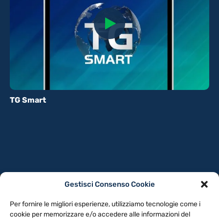
TG Smart
Gestisci Consenso Cookie
PRIVACY POLICY
COOKIE POLICY
Per fornire le migliori esperienze, utilizziamo tecnologie come i
NOTE LEGALI
CONTATTACI
PREFERENZE
cookie per memorizzare e/o accedere alle informazioni del