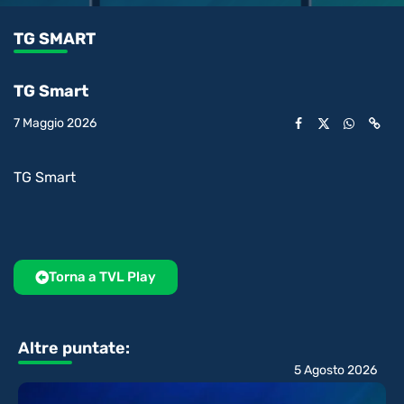
1.72%
l’audio
in-
int
Picture
rimanente
TG SMART
video
TG Smart
7 Maggio 2026
TG Smart
Torna a TVL Play
Altre puntate:
5 Agosto 2026