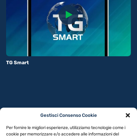
TG Smart
Gestisci Consenso Cookie
PRIVACY POLICY
COOKIE POLICY
Per fornire le migliori esperienze, utilizziamo tecnologie come i
NOTE LEGALI
CONTATTACI
PREFERENZE
cookie per memorizzare e/o accedere alle informazioni del