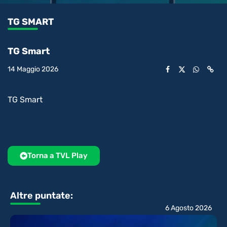
1.83%
l’audio
in-
int
Picture
rimanente
TG SMART
video
TG Smart
14 Maggio 2026
TG Smart
Torna a TVL Play
Altre puntate:
6 Agosto 2026