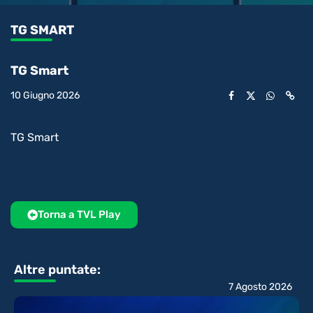
1.91%
l’audio
in-
int
Picture
rimanente
TG SMART
video
TG Smart
10 Giugno 2026
TG Smart
Torna a TVL Play
Altre puntate:
7 Agosto 2026