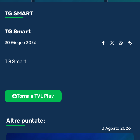
1.58%
l’audio
in-
int
Picture
rimanente
TG SMART
video
TG Smart
30 Giugno 2026
TG Smart
Torna a TVL Play
Altre puntate:
8 Agosto 2026