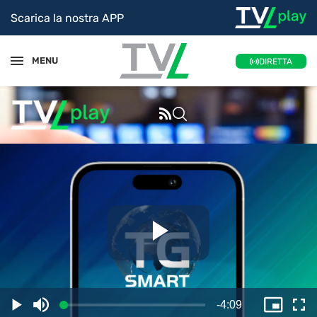
Scarica la nostra APP
MENU
DIRETTA
Riproduc
il
Tempo
-
4:09
Caricato
:
Play
Disattiva
Picture
Sc