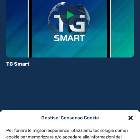
TG Smart
Gestisci Consenso Cookie
PRIVACY POLICY
COOKIE POLICY
Per fornire le migliori esperienze, utilizziamo tecnologie come i
NOTE LEGALI
CONTATTACI
PREFERENZE
cookie per memorizzare e/o accedere alle informazioni del