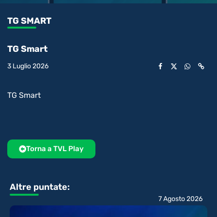
1.74%
l’audio
in-
int
Picture
rimanente
TG SMART
video
TG Smart
3 Luglio 2026
TG Smart
Torna a TVL Play
Altre puntate:
7 Agosto 2026