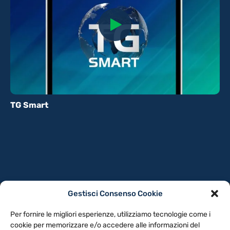
TG Smart
Gestisci Consenso Cookie
PRIVACY POLICY
COOKIE POLICY
Per fornire le migliori esperienze, utilizziamo tecnologie come i
NOTE LEGALI
CONTATTACI
PREFERENZE
cookie per memorizzare e/o accedere alle informazioni del