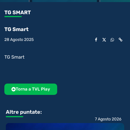
1.67%
l’audio
in-
int
Picture
rimanente
TG SMART
video
TG Smart
28 Agosto 2025
TG Smart
Torna a TVL Play
Altre puntate:
7 Agosto 2026