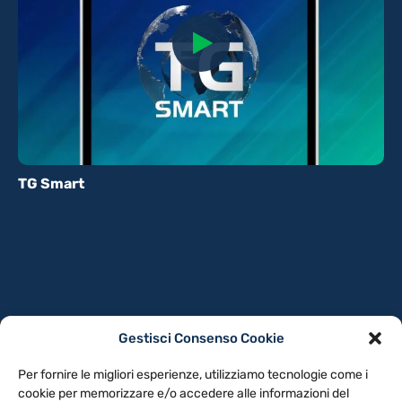
TG Smart
Gestisci Consenso Cookie
PRIVACY POLICY
COOKIE POLICY
Per fornire le migliori esperienze, utilizziamo tecnologie come i
NOTE LEGALI
CONTATTACI
PREFERENZE
cookie per memorizzare e/o accedere alle informazioni del