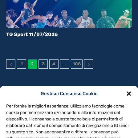
TG Sport 11/07/2026
1
2
3
4
…
108
Gestisci Consenso Cookie
PRIVACY POLICY
COOKIE POLICY
Per fornire le migliori esperienze, utilizziamo tecnologie come i
NOTE LEGALI
CONTATTACI
PREFERENZE
cookie per memorizzare e/o accedere alle informazioni del
dispositivo. Il consenso a queste tecnologie ci permetterà di
elaborare dati come il comportamento di navigazione o ID unici
TV LIBERA S.P.A.
Via Monteleonese 95/21 – 51100 Pistoia (PT)
su questo sito. Non acconsentire o ritirare il consenso può
Tel. 0573.9136 / Fax 0573.913615