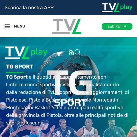
Scarica la nostra APP
MENU
DIRETTA
TG SPORT
TG Sport
è il quotidiano appuntamento con
l’informazione sportiva pistoiese di qualità curato
dalla redazione di Tvl. Scopri news e aggiornamenti di
Pistoiese, Pistoia Basket, Valdinievole Montecatini,
Montecatini Basket e delle principali realtà sportive
della provincia di Pistoia, oltre alle principali notizie di
sport in Toscana.