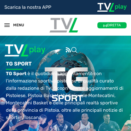
Scarica la nostra APP
MENU
DIRETTA
TG SPORT
TG Sport
è il quotidiano appuntamento con
l’informazione sportiva pistoiese di qualità curato
dalla redazione di Tvl. Scopri news e aggiornamenti di
Pistoiese, Pistoia Basket, Valdinievole Montecatini,
Montecatini Basket e delle principali realtà sportive
della provincia di Pistoia, oltre alle principali notizie di
sport in Toscana.