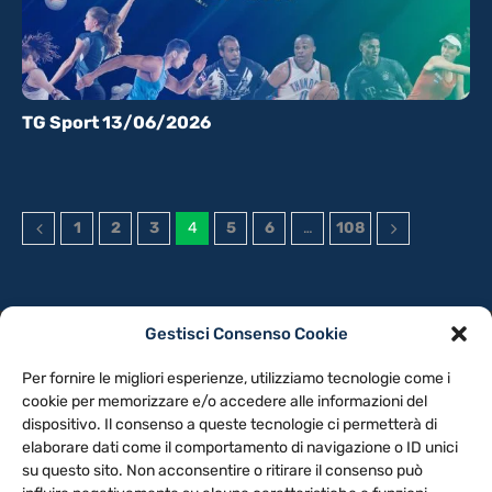
TG Sport 13/06/2026
1
2
3
4
5
6
…
108
Gestisci Consenso Cookie
PRIVACY POLICY
COOKIE POLICY
Per fornire le migliori esperienze, utilizziamo tecnologie come i
NOTE LEGALI
CONTATTACI
PREFERENZE
cookie per memorizzare e/o accedere alle informazioni del
dispositivo. Il consenso a queste tecnologie ci permetterà di
elaborare dati come il comportamento di navigazione o ID unici
TV LIBERA S.P.A.
Via Monteleonese 95/21 – 51100 Pistoia (PT)
su questo sito. Non acconsentire o ritirare il consenso può
Tel. 0573.9136 / Fax 0573.913615