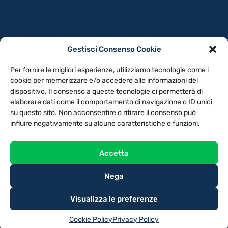
Gestisci Consenso Cookie
PRIVACY POLICY
COOKIE POLICY
Per fornire le migliori esperienze, utilizziamo tecnologie come i
NOTE LEGALI
CONTATTACI
PREFERENZE
cookie per memorizzare e/o accedere alle informazioni del
dispositivo. Il consenso a queste tecnologie ci permetterà di
elaborare dati come il comportamento di navigazione o ID unici
TV LIBERA S.P.A.
Via Monteleonese 95/21 – 51100 Pistoia (PT)
su questo sito. Non acconsentire o ritirare il consenso può
Tel. 0573.9136 / Fax 0573.913615
influire negativamente su alcune caratteristiche e funzioni.
Accetta
Nega
Visualizza le preferenze
Cookie Policy
Privacy Policy