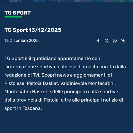
0.82%
l’audio
in-
int
Picture
rimanente
TG SPORT
video
TG Sport 13/12/2025
13 Dicembre 2025
TG Sport è il quotidiano appuntamento con
l’informazione sportiva pistoiese di qualità curato dalla
redazione di Tvl. Scopri news e aggiornamenti di
Pistoiese, Pistoia Basket, Valdinievole Montecatini,
Montecatini Basket e delle principali realtà sportive
della provincia di Pistoia, oltre alle principali notizie di
sport in Toscana.