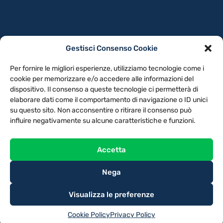
Gestisci Consenso Cookie
PRIVACY POLICY
COOKIE POLICY
Per fornire le migliori esperienze, utilizziamo tecnologie come i
NOTE LEGALI
CONTATTACI
PREFERENZE
cookie per memorizzare e/o accedere alle informazioni del
dispositivo. Il consenso a queste tecnologie ci permetterà di
elaborare dati come il comportamento di navigazione o ID unici
TV LIBERA S.P.A.
Via Monteleonese 95/21 – 51100 Pistoia (PT)
su questo sito. Non acconsentire o ritirare il consenso può
Tel. 0573.9136 / Fax 0573.913615
influire negativamente su alcune caratteristiche e funzioni.
Accetta
Nega
Visualizza le preferenze
Cookie Policy
Privacy Policy