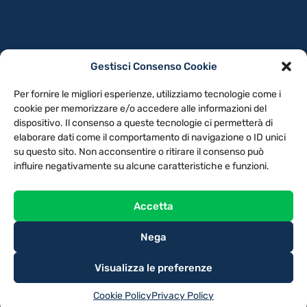
Gestisci Consenso Cookie
PRIVACY POLICY
COOKIE POLICY
Per fornire le migliori esperienze, utilizziamo tecnologie come i
NOTE LEGALI
CONTATTACI
PREFERENZE
cookie per memorizzare e/o accedere alle informazioni del
dispositivo. Il consenso a queste tecnologie ci permetterà di
elaborare dati come il comportamento di navigazione o ID unici
TV LIBERA S.P.A.
Via Monteleonese 95/21 – 51100 Pistoia (PT)
su questo sito. Non acconsentire o ritirare il consenso può
Tel. 0573.9136 / Fax 0573.913615
influire negativamente su alcune caratteristiche e funzioni.
Accetta
Nega
Visualizza le preferenze
Cookie Policy
Privacy Policy