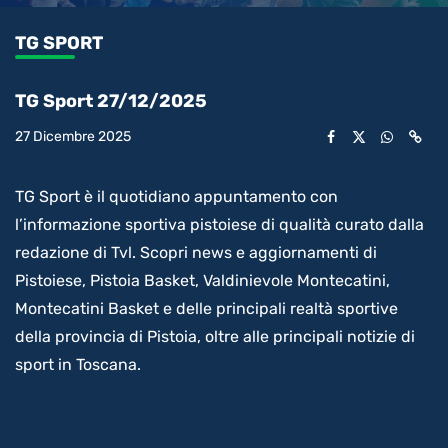
0.50%
l’audio
in-
int
Picture
rimanente
TG SPORT
video
TG Sport 27/12/2025
27 Dicembre 2025
TG Sport è il quotidiano appuntamento con
l’informazione sportiva pistoiese di qualità curato dalla
redazione di Tvl. Scopri news e aggiornamenti di
Pistoiese, Pistoia Basket, Valdinievole Montecatini,
Montecatini Basket e delle principali realtà sportive
della provincia di Pistoia, oltre alle principali notizie di
sport in Toscana.