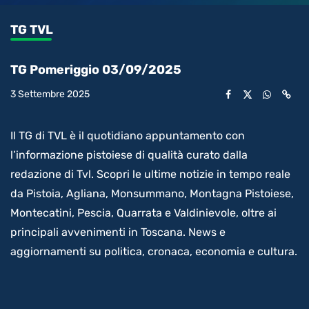
0.42%
l’audio
in-
int
Picture
rimanente
TG TVL
video
TG Pomeriggio 03/09/2025
3 Settembre 2025
Il TG di TVL è il quotidiano appuntamento con
l’informazione pistoiese di qualità curato dalla
redazione di Tvl. Scopri le ultime notizie in tempo reale
da Pistoia, Agliana, Monsummano, Montagna Pistoiese,
Montecatini, Pescia, Quarrata e Valdinievole, oltre ai
principali avvenimenti in Toscana. News e
aggiornamenti su politica, cronaca, economia e cultura.