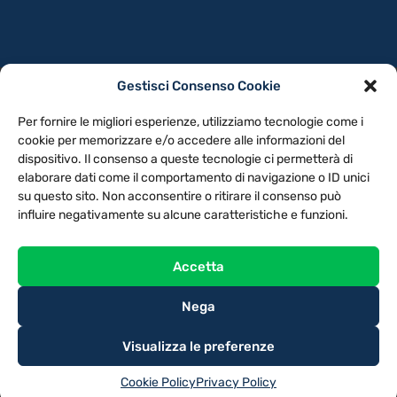
Gestisci Consenso Cookie
PRIVACY POLICY
COOKIE POLICY
Per fornire le migliori esperienze, utilizziamo tecnologie come i
NOTE LEGALI
CONTATTACI
PREFERENZE
cookie per memorizzare e/o accedere alle informazioni del
dispositivo. Il consenso a queste tecnologie ci permetterà di
elaborare dati come il comportamento di navigazione o ID unici
TV LIBERA S.P.A.
Via Monteleonese 95/21 – 51100 Pistoia (PT)
su questo sito. Non acconsentire o ritirare il consenso può
Tel. 0573.9136 / Fax 0573.913615
influire negativamente su alcune caratteristiche e funzioni.
Accetta
Nega
Visualizza le preferenze
Cookie Policy
Privacy Policy