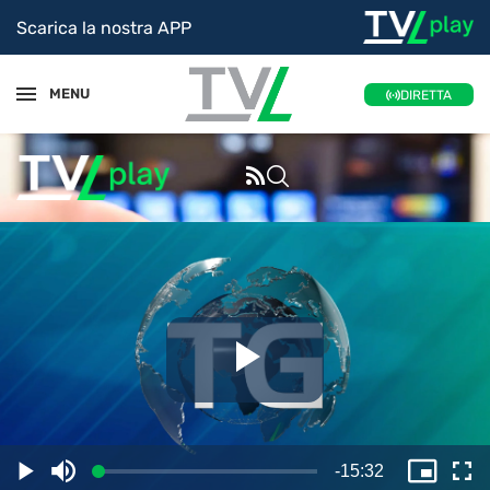
Scarica la nostra APP
MENU
DIRETTA
Riproduc
il
Tempo
-
15:32
Caricato
:
Play
Disattiva
Picture
Sc