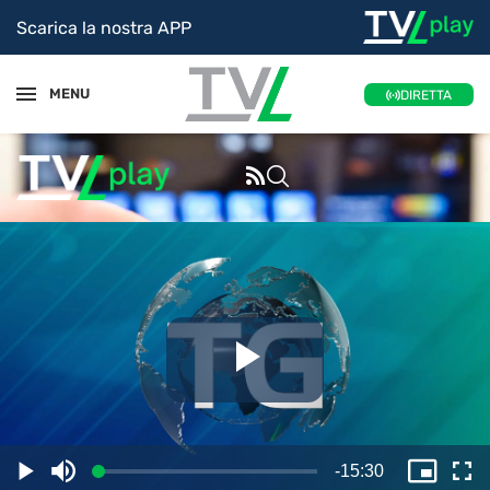
Scarica la nostra APP
MENU
DIRETTA
Riproduc
il
Tempo
-
15:30
Caricato
:
Play
Disattiva
Picture
Sc