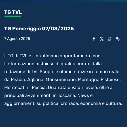
0.42%
l’audio
in-
int
Picture
rimanente
TG TVL
video
TG Pomeriggio 07/08/2025
7 Agosto 2025
Il TG di TVL è il quotidiano appuntamento con
l’informazione pistoiese di qualità curato dalla
redazione di Tvl. Scopri le ultime notizie in tempo reale
da Pistoia, Agliana, Monsummano, Montagna Pistoiese,
Montecatini, Pescia, Quarrata e Valdinievole, oltre ai
principali avvenimenti in Toscana. News e
aggiornamenti su politica, cronaca, economia e cultura.