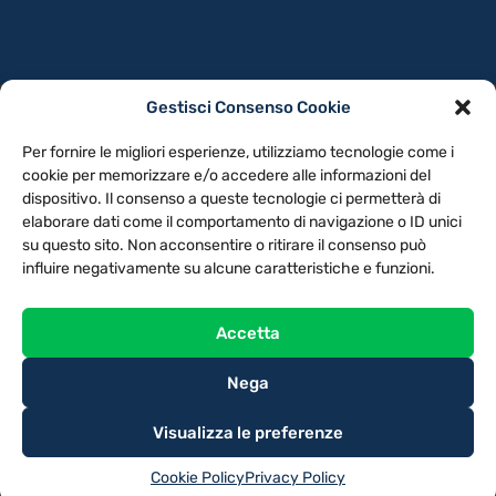
Gestisci Consenso Cookie
PRIVACY POLICY
COOKIE POLICY
Per fornire le migliori esperienze, utilizziamo tecnologie come i
NOTE LEGALI
CONTATTACI
PREFERENZE
cookie per memorizzare e/o accedere alle informazioni del
dispositivo. Il consenso a queste tecnologie ci permetterà di
elaborare dati come il comportamento di navigazione o ID unici
TV LIBERA S.P.A.
Via Monteleonese 95/21 – 51100 Pistoia (PT)
su questo sito. Non acconsentire o ritirare il consenso può
Tel. 0573.9136 / Fax 0573.913615
influire negativamente su alcune caratteristiche e funzioni.
Accetta
Nega
Visualizza le preferenze
Cookie Policy
Privacy Policy