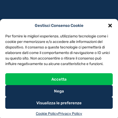
Gestisci Consenso Cookie
PRIVACY POLICY
COOKIE POLICY
Per fornire le migliori esperienze, utilizziamo tecnologie come i
NOTE LEGALI
CONTATTACI
PREFERENZE
cookie per memorizzare e/o accedere alle informazioni del
dispositivo. Il consenso a queste tecnologie ci permetterà di
elaborare dati come il comportamento di navigazione o ID unici
TV LIBERA S.P.A.
Via Monteleonese 95/21 – 51100 Pistoia (PT)
su questo sito. Non acconsentire o ritirare il consenso può
Tel. 0573.9136 / Fax 0573.913615
influire negativamente su alcune caratteristiche e funzioni.
Accetta
Nega
Visualizza le preferenze
Cookie Policy
Privacy Policy