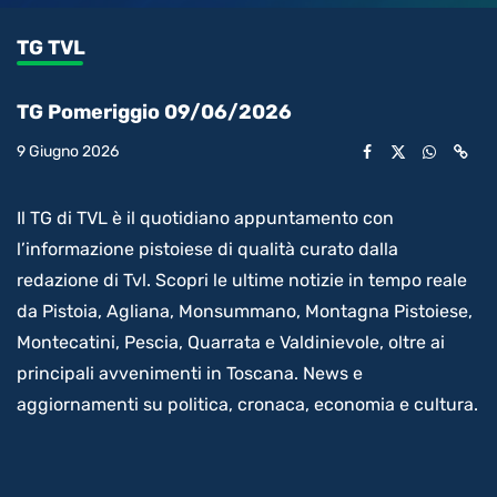
0.38%
l’audio
in-
int
Picture
rimanente
TG TVL
video
TG Pomeriggio 09/06/2026
9 Giugno 2026
Il TG di TVL è il quotidiano appuntamento con
l’informazione pistoiese di qualità curato dalla
redazione di Tvl. Scopri le ultime notizie in tempo reale
da Pistoia, Agliana, Monsummano, Montagna Pistoiese,
Montecatini, Pescia, Quarrata e Valdinievole, oltre ai
principali avvenimenti in Toscana. News e
aggiornamenti su politica, cronaca, economia e cultura.