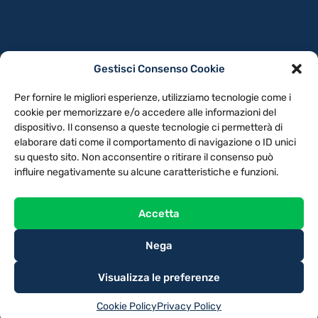
Gestisci Consenso Cookie
PRIVACY POLICY
COOKIE POLICY
Per fornire le migliori esperienze, utilizziamo tecnologie come i
NOTE LEGALI
CONTATTACI
PREFERENZE
cookie per memorizzare e/o accedere alle informazioni del
dispositivo. Il consenso a queste tecnologie ci permetterà di
elaborare dati come il comportamento di navigazione o ID unici
TV LIBERA S.P.A.
Via Monteleonese 95/21 – 51100 Pistoia (PT)
su questo sito. Non acconsentire o ritirare il consenso può
Tel. 0573.9136 / Fax 0573.913615
influire negativamente su alcune caratteristiche e funzioni.
Accetta
Nega
Visualizza le preferenze
Cookie Policy
Privacy Policy