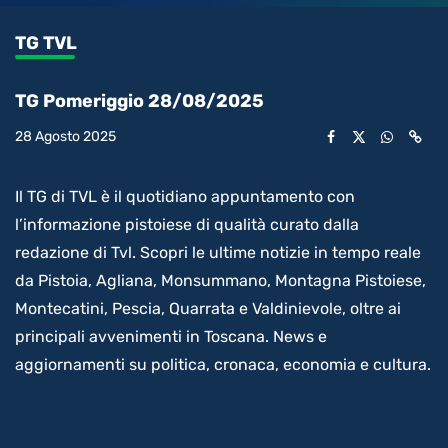
0.42%
l’audio
in-
int
Picture
rimanente
TG TVL
video
TG Pomeriggio 28/08/2025
28 Agosto 2025
Il TG di TVL è il quotidiano appuntamento con
l’informazione pistoiese di qualità curato dalla
redazione di Tvl. Scopri le ultime notizie in tempo reale
da Pistoia, Agliana, Monsummano, Montagna Pistoiese,
Montecatini, Pescia, Quarrata e Valdinievole, oltre ai
principali avvenimenti in Toscana. News e
aggiornamenti su politica, cronaca, economia e cultura.