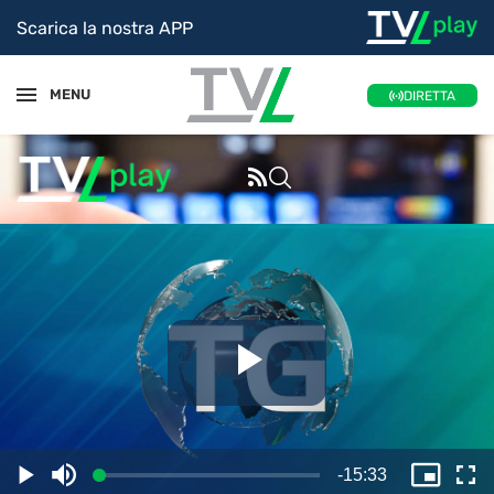
Scarica la nostra APP
MENU
DIRETTA
Riproduc
il
Tempo
-
15:33
Caricato
:
Play
Disattiva
Picture
Sc