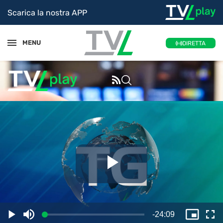
Scarica la nostra APP
MENU
DIRETTA
Riproduc
il
Tempo
-
24:09
Caricato
:
Play
Disattiva
Picture
Sc