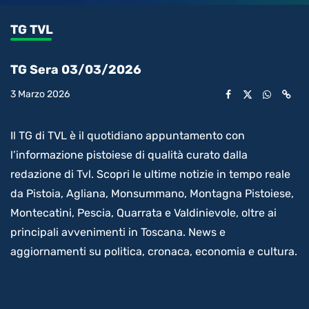
0.27%
l’audio
in-
int
Picture
rimanente
TG TVL
video
TG Sera 03/03/2026
3 Marzo 2026
Il TG di TVL è il quotidiano appuntamento con
l’informazione pistoiese di qualità curato dalla
redazione di Tvl. Scopri le ultime notizie in tempo reale
da Pistoia, Agliana, Monsummano, Montagna Pistoiese,
Montecatini, Pescia, Quarrata e Valdinievole, oltre ai
principali avvenimenti in Toscana. News e
aggiornamenti su politica, cronaca, economia e cultura.