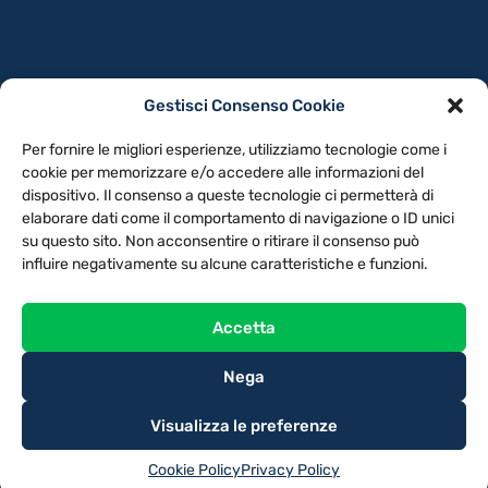
Gestisci Consenso Cookie
PRIVACY POLICY
COOKIE POLICY
Per fornire le migliori esperienze, utilizziamo tecnologie come i
NOTE LEGALI
CONTATTACI
PREFERENZE
cookie per memorizzare e/o accedere alle informazioni del
dispositivo. Il consenso a queste tecnologie ci permetterà di
elaborare dati come il comportamento di navigazione o ID unici
TV LIBERA S.P.A.
Via Monteleonese 95/21 – 51100 Pistoia (PT)
su questo sito. Non acconsentire o ritirare il consenso può
Tel. 0573.9136 / Fax 0573.913615
influire negativamente su alcune caratteristiche e funzioni.
Accetta
Nega
Visualizza le preferenze
Cookie Policy
Privacy Policy