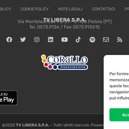
OLICY
COOKIE POLICY
NOTE LEGALI
CONTATTACI
P
TV LIBERA S.P.A.
Via Monteleonese 95/21 – 51100 Pistoia (PT)
Tel. 0573.9136 / Fax 0573.913615
Per fornire
memorizzar
queste tec
navigazione
può influi
Ac
@2025
TV LIBERA S.P.A.
– Tutti i diritti riservati. Powered by
Rubidia