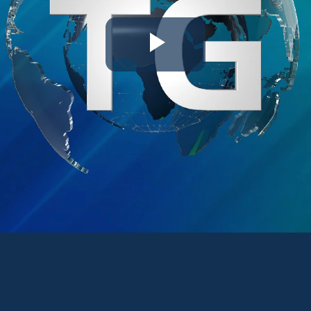
Riproduc
il
video