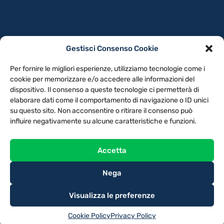
Gestisci Consenso Cookie
PRIVACY POLICY
COOKIE POLICY
Per fornire le migliori esperienze, utilizziamo tecnologie come i
NOTE LEGALI
CONTATTACI
PREFERENZE
cookie per memorizzare e/o accedere alle informazioni del
dispositivo. Il consenso a queste tecnologie ci permetterà di
elaborare dati come il comportamento di navigazione o ID unici
TV LIBERA S.P.A.
Via Monteleonese 95/21 – 51100 Pistoia (PT)
su questo sito. Non acconsentire o ritirare il consenso può
Tel. 0573.9136 / Fax 0573.913615
influire negativamente su alcune caratteristiche e funzioni.
Accetta
Nega
Visualizza le preferenze
Cookie Policy
Privacy Policy