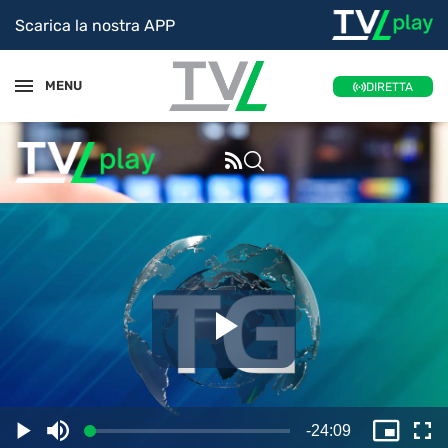
Scarica la nostra APP
MENU
DIRETTA
Riproduc
il
Tempo
-
24:09
Caricato
:
Play
Disattiva
Picture
Sc