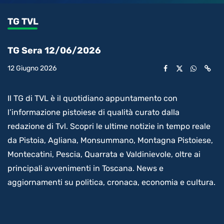
0.27%
l’audio
in-
int
Picture
rimanente
TG TVL
video
TG Sera 12/06/2026
12 Giugno 2026
Il TG di TVL è il quotidiano appuntamento con
l’informazione pistoiese di qualità curato dalla
redazione di Tvl. Scopri le ultime notizie in tempo reale
da Pistoia, Agliana, Monsummano, Montagna Pistoiese,
Montecatini, Pescia, Quarrata e Valdinievole, oltre ai
principali avvenimenti in Toscana. News e
aggiornamenti su politica, cronaca, economia e cultura.