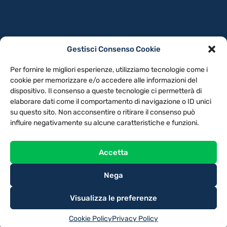
Gestisci Consenso Cookie
PRIVACY POLICY
COOKIE POLICY
Per fornire le migliori esperienze, utilizziamo tecnologie come i
NOTE LEGALI
CONTATTACI
PREFERENZE
cookie per memorizzare e/o accedere alle informazioni del
dispositivo. Il consenso a queste tecnologie ci permetterà di
elaborare dati come il comportamento di navigazione o ID unici
TV LIBERA S.P.A.
Via Monteleonese 95/21 – 51100 Pistoia (PT)
su questo sito. Non acconsentire o ritirare il consenso può
Tel. 0573.9136 / Fax 0573.913615
influire negativamente su alcune caratteristiche e funzioni.
Accetta
Nega
Visualizza le preferenze
Cookie Policy
Privacy Policy