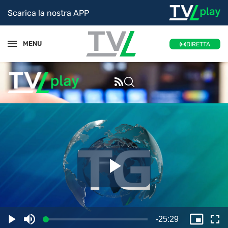
Scarica la nostra APP
MENU
DIRETTA
Riproduc
il
Tempo
-
25:29
Caricato
:
Play
Disattiva
Picture
Sc