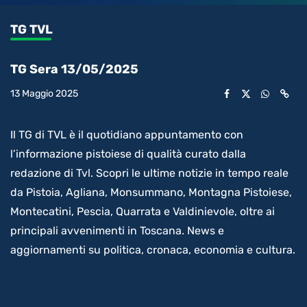
0.26%
l’audio
in-
int
Picture
rimanente
TG TVL
video
TG Sera 13/05/2025
13 Maggio 2025
Il TG di TVL è il quotidiano appuntamento con
l’informazione pistoiese di qualità curato dalla
redazione di Tvl. Scopri le ultime notizie in tempo reale
da Pistoia, Agliana, Monsummano, Montagna Pistoiese,
Montecatini, Pescia, Quarrata e Valdinievole, oltre ai
principali avvenimenti in Toscana. News e
aggiornamenti su politica, cronaca, economia e cultura.