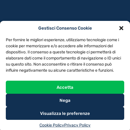
Gestisci Consenso Cookie
PRIVACY POLICY
COOKIE POLICY
Per fornire le migliori esperienze, utilizziamo tecnologie come i
NOTE LEGALI
CONTATTACI
PREFERENZE
cookie per memorizzare e/o accedere alle informazioni del
dispositivo. Il consenso a queste tecnologie ci permetterà di
elaborare dati come il comportamento di navigazione o ID unici
TV LIBERA S.P.A.
Via Monteleonese 95/21 – 51100 Pistoia (PT)
su questo sito. Non acconsentire o ritirare il consenso può
Tel. 0573.9136 / Fax 0573.913615
influire negativamente su alcune caratteristiche e funzioni.
Accetta
Nega
Visualizza le preferenze
Cookie Policy
Privacy Policy