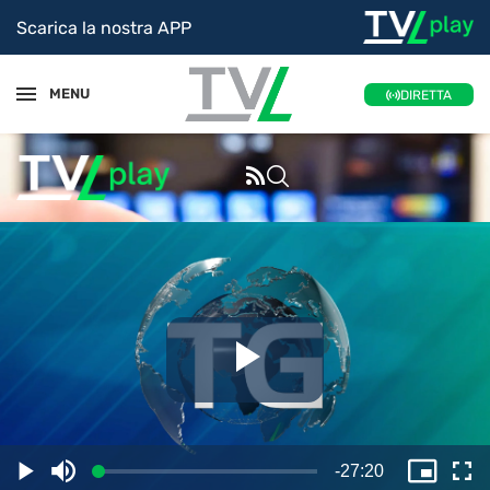
Scarica la nostra APP
MENU
DIRETTA
Riproduc
il
Tempo
-
27:20
Caricato
:
Play
Disattiva
Picture
Sc