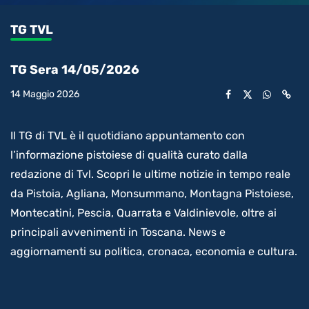
0.24%
l’audio
in-
int
Picture
rimanente
TG TVL
video
TG Sera 14/05/2026
14 Maggio 2026
Il TG di TVL è il quotidiano appuntamento con
l’informazione pistoiese di qualità curato dalla
redazione di Tvl. Scopri le ultime notizie in tempo reale
da Pistoia, Agliana, Monsummano, Montagna Pistoiese,
Montecatini, Pescia, Quarrata e Valdinievole, oltre ai
principali avvenimenti in Toscana. News e
aggiornamenti su politica, cronaca, economia e cultura.