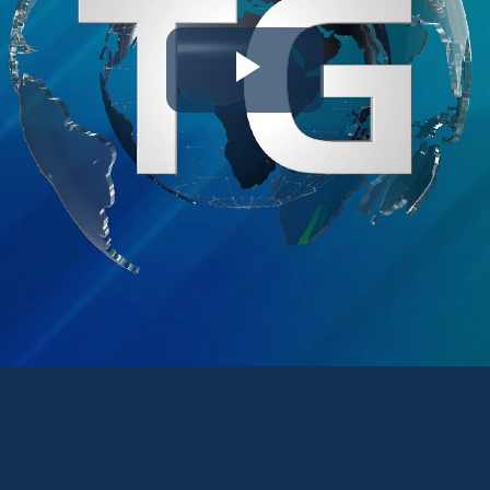
Riproduc
il
video