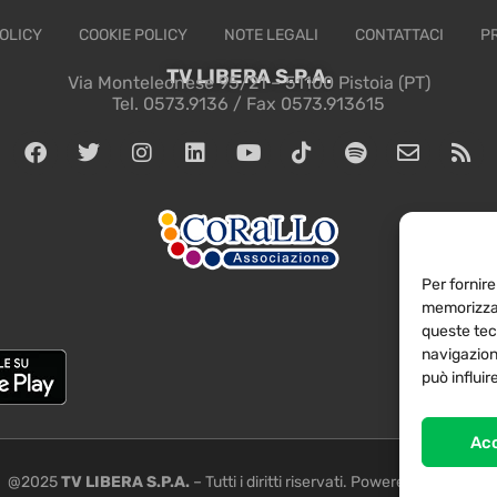
OLICY
COOKIE POLICY
NOTE LEGALI
CONTATTACI
P
TV LIBERA S.P.A.
Via Monteleonese 95/21 – 51100 Pistoia (PT)
Tel. 0573.9136 / Fax 0573.913615
Per fornire
memorizzar
queste tec
navigazione
può influi
Ac
@2025
TV LIBERA S.P.A.
– Tutti i diritti riservati. Powered by
Rubidia