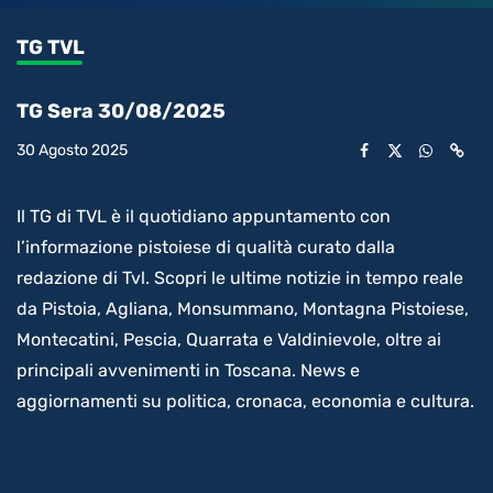
0.34%
l’audio
in-
int
Picture
rimanente
TG TVL
video
TG Sera 30/08/2025
30 Agosto 2025
Il TG di TVL è il quotidiano appuntamento con
l’informazione pistoiese di qualità curato dalla
redazione di Tvl. Scopri le ultime notizie in tempo reale
da Pistoia, Agliana, Monsummano, Montagna Pistoiese,
Montecatini, Pescia, Quarrata e Valdinievole, oltre ai
principali avvenimenti in Toscana. News e
aggiornamenti su politica, cronaca, economia e cultura.