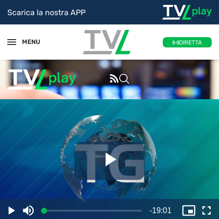
Scarica la nostra APP
MENU
DIRETTA
Riproduc
il
Tempo
-
19:01
Caricato
:
Play
Disattiva
Picture
Sc