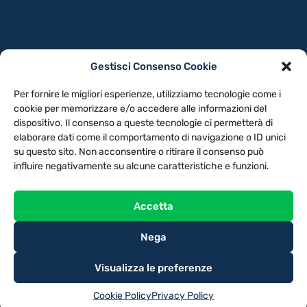
Gestisci Consenso Cookie
PRIVACY POLICY
COOKIE POLICY
Per fornire le migliori esperienze, utilizziamo tecnologie come i
NOTE LEGALI
CONTATTACI
PREFERENZE
cookie per memorizzare e/o accedere alle informazioni del
dispositivo. Il consenso a queste tecnologie ci permetterà di
elaborare dati come il comportamento di navigazione o ID unici
TV LIBERA S.P.A.
Via Monteleonese 95/21 – 51100 Pistoia (PT)
su questo sito. Non acconsentire o ritirare il consenso può
Tel. 0573.9136 / Fax 0573.913615
influire negativamente su alcune caratteristiche e funzioni.
Accetta
Nega
Visualizza le preferenze
Cookie Policy
Privacy Policy