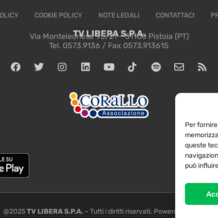
OLICY
COOKIE POLICY
NOTE LEGALI
CONTATTACI
P
TV LIBERA S.P.A.
Via Monteleonese 95/21 – 51100 Pistoia (PT)
Tel. 0573.9136 / Fax 0573.913615
Per fornire
memorizzar
queste tec
navigazione
può influi
Ac
@2025
TV LIBERA S.P.A.
– Tutti i diritti riservati. Powered by
Rubidia