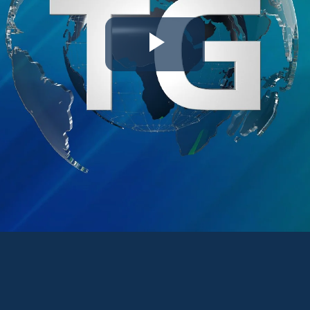
Riproduc
il
video