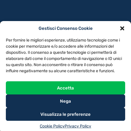
Gestisci Consenso Cookie
PRIVACY POLICY
COOKIE POLICY
Per fornire le migliori esperienze, utilizziamo tecnologie come i
NOTE LEGALI
CONTATTACI
PREFERENZE
cookie per memorizzare e/o accedere alle informazioni del
dispositivo. Il consenso a queste tecnologie ci permetterà di
elaborare dati come il comportamento di navigazione o ID unici
TV LIBERA S.P.A.
Via Monteleonese 95/21 – 51100 Pistoia (PT)
su questo sito. Non acconsentire o ritirare il consenso può
Tel. 0573.9136 / Fax 0573.913615
influire negativamente su alcune caratteristiche e funzioni.
Accetta
Nega
Visualizza le preferenze
Cookie Policy
Privacy Policy