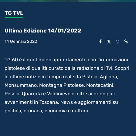
0.50%
l’audio
in-
int
Picture
rimanente
TG TVL
video
Ultima Edizione 14/01/2022
14 Gennaio 2022
TG 60 è il quotidiano appuntamento con l’informazione
pistoiese di qualità curato dalla redazione di Tvl. Scopri
le ultime notizie in tempo reale da Pistoia, Agliana,
Monsummano, Montagna Pistoiese, Montecatini,
Pescia, Quarrata e Valdinievole, oltre ai principali
avvenimenti in Toscana. News e aggiornamenti su
politica, cronaca, economia e cultura.