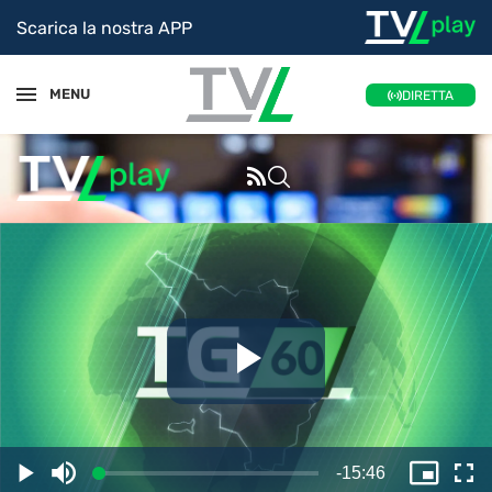
Scarica la nostra APP
MENU
DIRETTA
Riproduc
il
Tempo
-
15:46
Caricato
:
Play
Disattiva
Picture
Sc