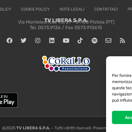
OLICY
COOKIE POLICY
NOTE LEGALI
CONTATTACI
P
TV LIBERA S.P.A.
Via Monteleonese 95/21 – 51100 Pistoia (PT)
Tel. 0573.9136 / Fax 0573.913615
Per fornire
memorizzar
queste tec
navigazione
può influi
Ac
@2025
TV LIBERA S.P.A.
– Tutti i diritti riservati. Powered by
Rubidia