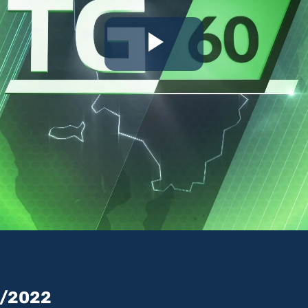
Riproduc
il
video
1/2022