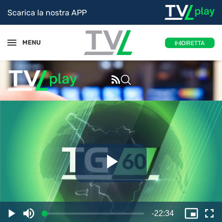
Scarica la nostra APP
MENU
DIRETTA
Riproduc
il
Tempo
-
22:34
Caricato
:
Play
Disattiva
Picture
Sc