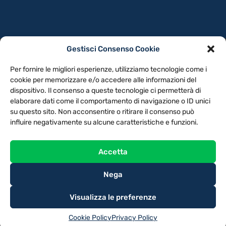
Gestisci Consenso Cookie
PRIVACY POLICY
COOKIE POLICY
Per fornire le migliori esperienze, utilizziamo tecnologie come i
NOTE LEGALI
CONTATTACI
PREFERENZE
cookie per memorizzare e/o accedere alle informazioni del
dispositivo. Il consenso a queste tecnologie ci permetterà di
elaborare dati come il comportamento di navigazione o ID unici
TV LIBERA S.P.A.
Via Monteleonese 95/21 – 51100 Pistoia (PT)
su questo sito. Non acconsentire o ritirare il consenso può
Tel. 0573.9136 / Fax 0573.913615
influire negativamente su alcune caratteristiche e funzioni.
Accetta
Nega
Visualizza le preferenze
Cookie Policy
Privacy Policy