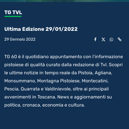
0.35%
l’audio
in-
int
Picture
rimanente
TG TVL
video
Ultima Edizione 29/01/2022
29 Gennaio 2022
TG 60 è il quotidiano appuntamento con l’informazione
pistoiese di qualità curato dalla redazione di Tvl. Scopri
le ultime notizie in tempo reale da Pistoia, Agliana,
Monsummano, Montagna Pistoiese, Montecatini,
Pescia, Quarrata e Valdinievole, oltre ai principali
avvenimenti in Toscana. News e aggiornamenti su
politica, cronaca, economia e cultura.