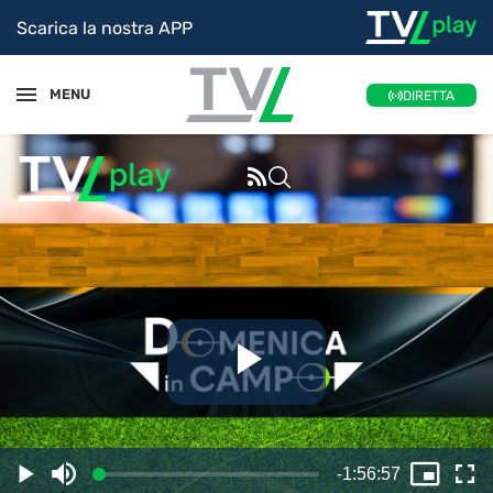
Scarica la nostra APP
MENU
DIRETTA
Riproduc
il
Tempo
-
1:56:57
Caricato
:
Play
Disattiva
Picture
Sc