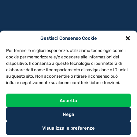
Gestisci Consenso Cookie
PRIVACY POLICY
COOKIE POLICY
Per fornire le migliori esperienze, utilizziamo tecnologie come i
NOTE LEGALI
CONTATTACI
PREFERENZE
cookie per memorizzare e/o accedere alle informazioni del
dispositivo. Il consenso a queste tecnologie ci permetterà di
elaborare dati come il comportamento di navigazione o ID unici
TV LIBERA S.P.A.
Via Monteleonese 95/21 – 51100 Pistoia (PT)
su questo sito. Non acconsentire o ritirare il consenso può
Tel. 0573.9136 / Fax 0573.913615
influire negativamente su alcune caratteristiche e funzioni.
Accetta
Nega
Visualizza le preferenze