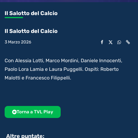
0.07%
l’audio
in-
int
Picture
rimanente
Il Salotto del Calcio
video
Il Salotto del Calcio
3 Marzo 2026
Con Alessia Lotti, Marco Mordini, Daniele Innocenti,
Paolo Lora Lamia e Laura Puggelli. Ospiti: Roberto
Malotti e Francesco Filippelli.
Torna a TVL Play
Altre puntate: