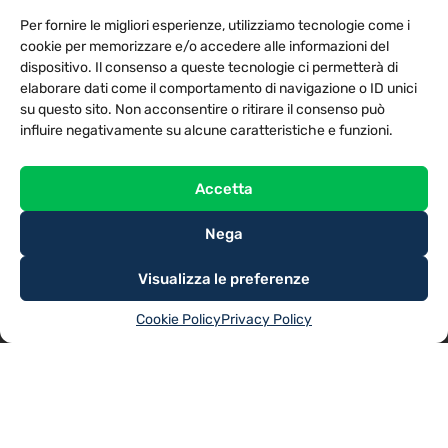
PRIVACY POLICY
COOKIE POLICY
Per fornire le migliori esperienze, utilizziamo tecnologie come i
NOTE LEGALI
CONTATTACI
PREFERENZE
cookie per memorizzare e/o accedere alle informazioni del
dispositivo. Il consenso a queste tecnologie ci permetterà di
elaborare dati come il comportamento di navigazione o ID unici
TV LIBERA S.P.A.
Via Monteleonese 95/21 – 51100 Pistoia (PT)
su questo sito. Non acconsentire o ritirare il consenso può
Tel. 0573.9136 / Fax 0573.913615
influire negativamente su alcune caratteristiche e funzioni.
Accetta
Nega
Visualizza le preferenze
Cookie Policy
Privacy Policy
@2025
TV LIBERA S.P.A.
– Tutti i diritti riservati. Powered by
Rubidia