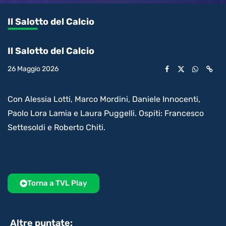
0.08%
l’audio
in-
int
Picture
rimanente
Il Salotto del Calcio
video
Il Salotto del Calcio
26 Maggio 2026
Con Alessia Lotti, Marco Mordini, Daniele Innocenti,
Paolo Lora Lamia e Laura Puggelli. Ospiti: Francesco
Settesoldi e Roberto Chiti.
Torna a TVL Play
Altre puntate: