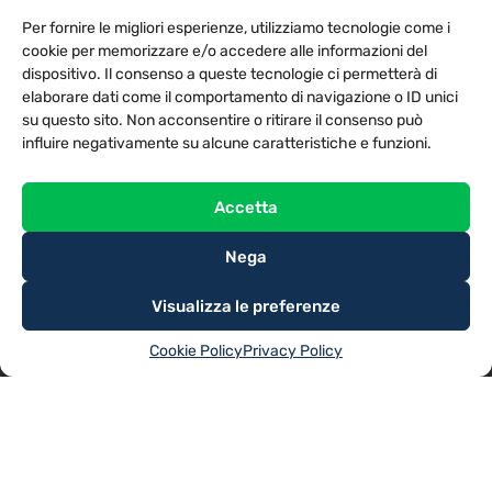
PRIVACY POLICY
COOKIE POLICY
Per fornire le migliori esperienze, utilizziamo tecnologie come i
NOTE LEGALI
CONTATTACI
PREFERENZE
cookie per memorizzare e/o accedere alle informazioni del
dispositivo. Il consenso a queste tecnologie ci permetterà di
elaborare dati come il comportamento di navigazione o ID unici
TV LIBERA S.P.A.
Via Monteleonese 95/21 – 51100 Pistoia (PT)
su questo sito. Non acconsentire o ritirare il consenso può
Tel. 0573.9136 / Fax 0573.913615
influire negativamente su alcune caratteristiche e funzioni.
Accetta
Nega
Visualizza le preferenze
Cookie Policy
Privacy Policy
@2025
TV LIBERA S.P.A.
– Tutti i diritti riservati. Powered by
Rubidia