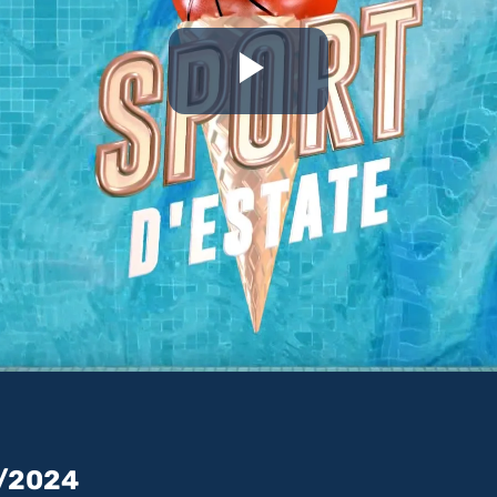
Riproduc
il
video
8/2024